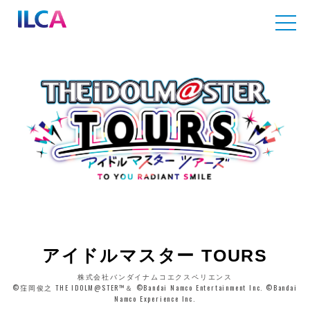
アイドルマスター TOURS
株式会社バンダイナムコエクスペリエンス
©窪岡俊之 THE IDOLM@STER™＆ ©Bandai Namco Entertainment Inc. ©Bandai
Namco Experience Inc.