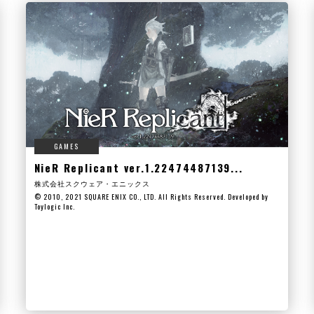
GAMES
NieR Replicant ver.1.22474487139...
株式会社スクウェア・エニックス
© 2010, 2021 SQUARE ENIX CO., LTD. All Rights Reserved. Developed by
Toylogic Inc.