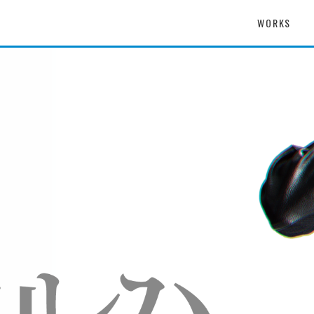
WORKS
拶
ALL
取締役
GAMES
会社概要
APP
VR
アクセス
OTHER